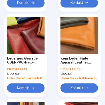
Kontakt
Kontakt
Ledernes Gewebe
Kein Leder Fade
ODM-PVC-Faux-
Apparel Leather
ledernes Gewebe-
Fabric Olive-Grün-
Preis:
3USD/SF
Preis:
3USD/SF
Kleid-1.65mm rötlich
Leuchtorange-PUs
MOQ:
5SF
MOQ:
5SF
braunes PUs
Microfiber
Holen Sie sich aktuelle Preis
Holen Sie sich aktuelle Preis
Kontakt
Kontakt