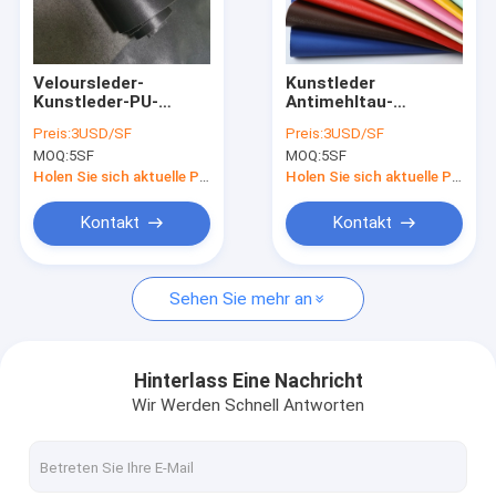
Fabrik Tour
Qualitätskontrolle
Veloursleder-
Kunstleder
Kunstleder-PU-
Antimehltau-
Kontakt
Handschuh-Litschi
Doppelt-Seiten-
Preis:
3USD/SF
Preis:
3USD/SF
Faux-Leder SGS
Veloursleder-PUs für
MOQ:
5SF
MOQ:
5SF
1.0mm starkes
Schuh-Futter
Nachrichten
Holen Sie sich aktuelle Preis
Holen Sie sich aktuelle Preis
Alle Fälle
Kontakt
Kontakt
Sehen Sie mehr an
Ledernes Gewebe Microfiber
Überzogenes Microfiber-Gewebe
Hinterlass Eine Nachricht
Wir Werden Schnell Antworten
Silikon-ledernes Gewebe
PU-Kunstleder