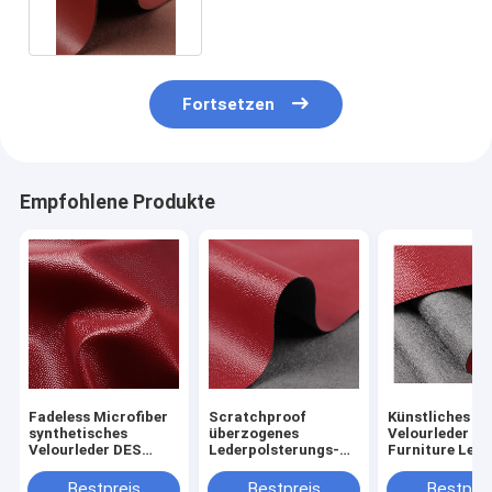
Fortsetzen
Empfohlene Produkte
Fadeless Microfiber
Scratchproof
Künstliches
synthetisches
überzogenes
Velourleder Ro
Velourleder DES
Lederpolsterungs-
Furniture Leat
AZO-REICHWEITE
Gewebe des strengen
Fabrics 0.55
Möbel-ledernes
Vegetariers für
Bestpreis
Bestpreis
Bestprei