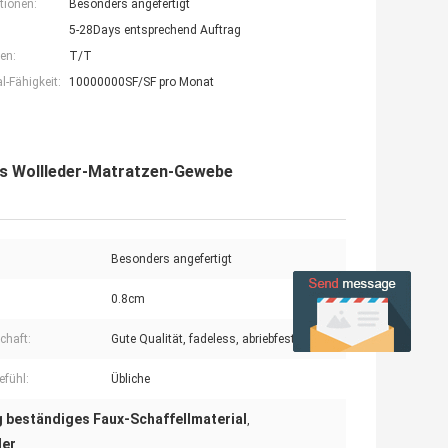
tionen:
Besonders angefertigt
5-28Days entsprechend Auftrag
en:
T/T
-Fähigkeit:
10000000SF/SF pro Monat
es Wollleder-Matratzen-Gewebe
Besonders angefertigt
0.8cm
chaft:
Gute Qualität, fadeless, abriebfest, usw.
fühl:
Übliche
 beständiges Faux-Schaffellmaterial
,
der