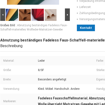
Verpackung Informa
Lieferzeit:
Zahlungsbedingung
Versorgungsmaterial
Großes Bild :
Abnutzung beständiges Fadeless Faux-
Kontakt
Schaffell-materielles Wollleder-Matratzen-Gewebe
Abnutzung beständiges Fadeless Faux-Schaffell-materiell
Beschreibung
Material:
Leder
Farbe:
Größe:
8/SF
Stärke:
Breite:
Besonders angefertigt
Eigens
Verwendung:
Kleid. Möbel. Handschuh. Andere
Handge
Fadeless Fauxschaffellmaterial
Abnutzung
,
Markieren:
Wolle überzieht Matratzen-Gewebe mit Le