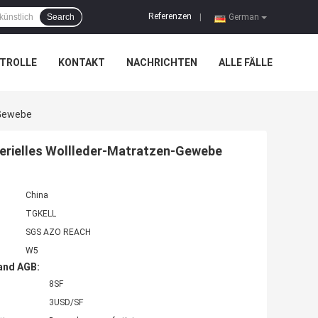
Referenzen
Search
|
German
TROLLE
KONTAKT
NACHRICHTEN
ALLE FÄLLE
-Gewebe
erielles Wollleder-Matratzen-Gewebe
China
TGKELL
SGS AZO REACH
W5
and AGB:
8SF
3USD/SF