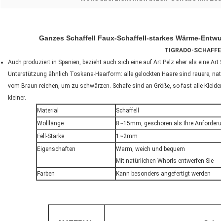
Ganzes Schaffell Faux-Schaffell-starkes Wärme-Ent
TIGRADO-SCHAFFE
Auch produziert in Spanien, bezieht auch sich eine auf Art Pelz eher als eine Ar
Unterstützung ähnlich Toskana-Haarform: alle gelockten Haare sind rauere, natür
vom Braun reichen, um zu schwärzen. Schafe sind an Größe, so fast alle Kle
kleiner.
Material
Schaffell
Wolllänge
8~15mm, geschoren als Ihre Anforder
Fell-Stärke
1~2mm
Eigenschaften
Warm, weich und bequem
Mit natürlichen Whorls entwerfen Sie
Farben
Kann besonders angefertigt werden