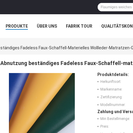
PRODUKTE
ÜBER UNS
FABRIK TOUR
QUALITÄTSKON
ständiges Fadeless Faux-Schaffell-Materielles Wollleder-Matratzen
Abnutzung beständiges Fadeless Faux-Schaffell-mat
Produktdetails:
Herkunftsort:
Markenname:
Zertifizierung:
Modellnummer:
Zahlung und Vers
Min Bestellmenge:
Preis: